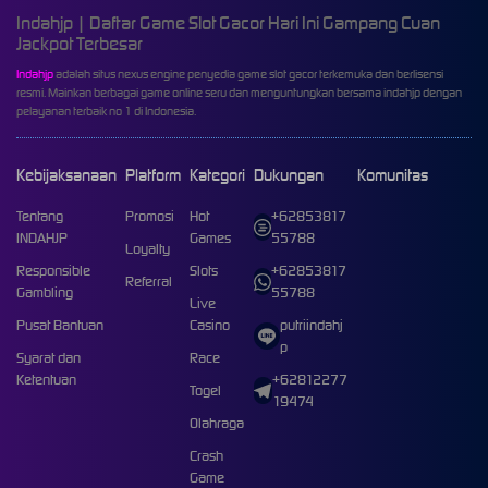
Indahjp | Daftar Game Slot Gacor Hari Ini Gampang Cuan
Jackpot Terbesar
Indahjp
adalah situs nexus engine penyedia game slot gacor terkemuka dan berlisensi
resmi. Mainkan berbagai game online seru dan menguntungkan bersama indahjp dengan
pelayanan terbaik no 1 di Indonesia.
Kebijaksanaan
Platform
Kategori
Dukungan
Komunitas
Tentang
Promosi
Hot
+62853817
INDAHJP
Games
55788
Loyalty
Responsible
Slots
+62853817
Referral
Gambling
55788
Live
Pusat Bantuan
Casino
putriindahj
p
Syarat dan
Race
Ketentuan
+62812277
Togel
19474
Olahraga
Crash
Game