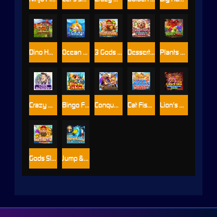
Dino Hunter
Ocean Lord
3 Gods Fishing
Dessert Party
Plants vs. Dinos
Crazy Bartender
Bingo Fishing
Conqueror's Treasure
Cat Fishing
Lion's Orb
Gods Slash Fish
Jump & Jump