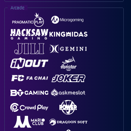
Arcade