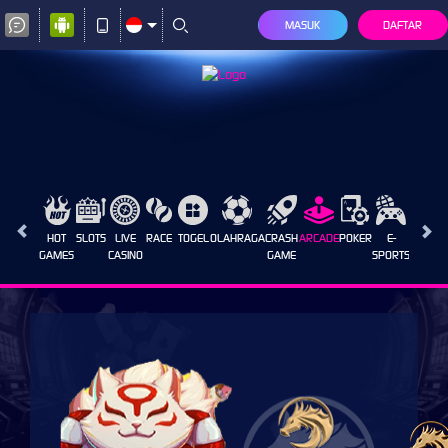
MASUK
DAFTAR
HOT
SLOTS
LIVE
RACE
TOGEL
OLAHRAGA
CRASH
ARCADE
POKER
E-
SABUN
GAMES
CASINO
GAME
SPORTS
AYAM