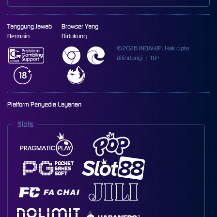
Tanggung Jawab
Browser Yang
Bermain
Didukung
©2026 INDAHJP. Hak cipta
dilindungi | 18+
Platform Penyedia Layanan
Slots