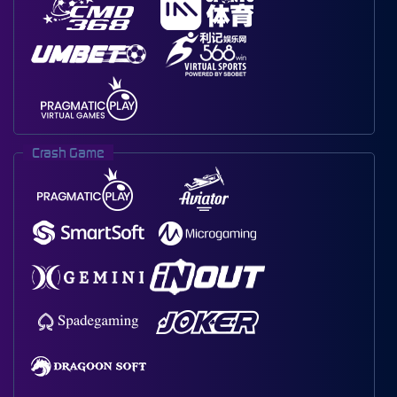
Crash Game