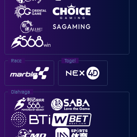
Race
Togel
Olahraga