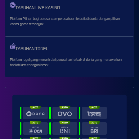
TARUHAN LIVE KASINO
Platform Pilihan bagi perusahaan-perusahaan terbaik di dunia, dengan pilihan
variasi game terbanyak
TARUHAN TOGEL
Platform togel yang menarik dari perusahan terbaik di dunia yang menawarkan
hadiah kemenangan besar