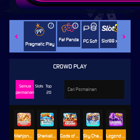
i
i
i
i
i
Facha
Fat Panda
Slot88 x PP
PG Soft
Pragmatic Play
CROWD PLAY
Semua
Slots
Top
permainan
20
Mahjong Frenzy
Sharkalicious
Gods of Asgard
Sky Chasers
Legend of King Kong