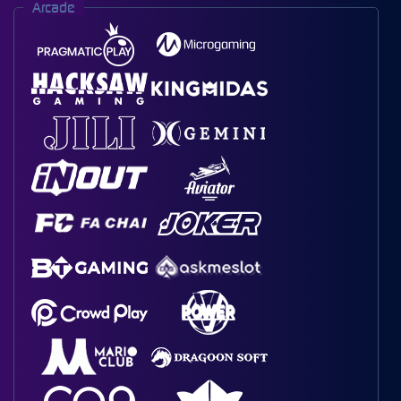
Arcade