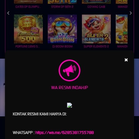
GATES OF OLYMPUS POP
STORM OF SETH 2
GOYANG GAIB
MAHJONG MAX
FORTUNE GEMS 500
DJ BOOM BOOM
SUPER ELEMENTS 2
×
UNDUH
INDAHJP APP
Nikmati berbagai permainan dalam satu
genggaman
WA RESMI INDAHJP
UNDUH
PANDUAN INSTALASI
KONTAK RESMI KAMI HANYA DI:
Indahjp | Daftar Game Slot Gacor Hari Ini Gampang Cuan
Jackpot Terbesar
WHATSAPP :
https://wa.me/6285381755788