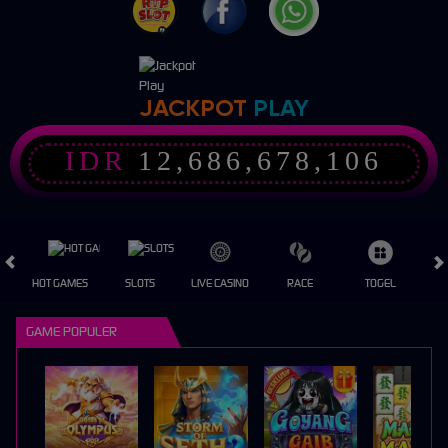
JACKPOT
PLAY
IDR
12,686,678,106
HOT GAMES
SLOTS
LIVE CASINO
RACE
TOGEL
OL
GAME POPULER