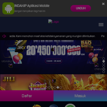
×
INDAHJP Aplikasi Mobile
UNDUH
Jangan tampilkan lagi hari ini
k akan tersedia. Kami memohon maaf atas ketidaknyamanan yang mungkin ditimbulkan.
Pemeli
Daftar
Masuk